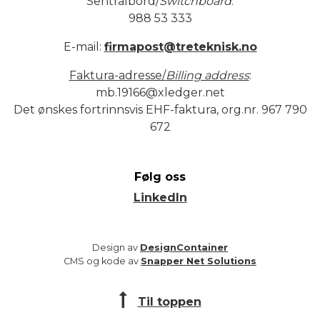
Sentralbord/
Switchboard
:
988 53 333
E-mail:
firmapost@treteknisk.no
Faktura-adresse/
Billing address
:
mb.19166@xledger.net
Det ønskes fortrinnsvis EHF-faktura, org.nr. 967 790
672
Følg oss
LinkedIn
Design av
DesignContainer
CMS og kode av
Snapper Net Solutions
Til toppen