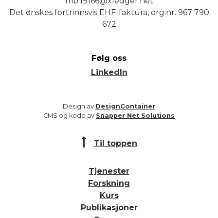
mb.19166@xledger.net
Det ønskes fortrinnsvis EHF-faktura, org.nr. 967 790
672
Følg oss
LinkedIn
Design av
DesignContainer
CMS og kode av
Snapper Net Solutions
Til toppen
Tjenester
Forskning
Kurs
Publikasjoner