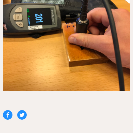
Del
Del
på
på