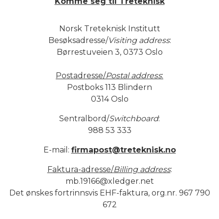
Komme seg til Treteknisk
Norsk Treteknisk Institutt
Besøksadresse/
Visiting address
:
Børrestuveien 3, 0373 Oslo
Postadresse/
Postal address
:
Postboks 113 Blindern
0314 Oslo
Sentralbord/
Switchboard
:
988 53 333
E-mail:
firmapost@treteknisk.no
Faktura-adresse/
Billing address
:
mb.19166@xledger.net
Det ønskes fortrinnsvis EHF-faktura, org.nr. 967 790
672