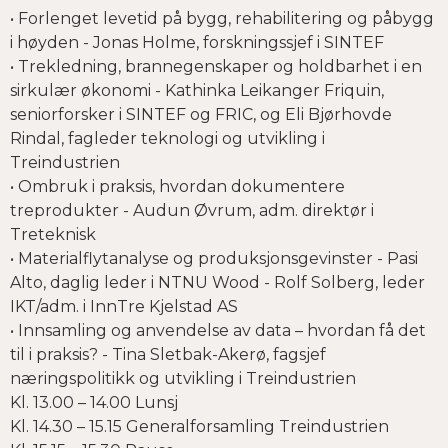
• Forlenget levetid på bygg, rehabilitering og påbygg
i høyden - Jonas Holme, forskningssjef i SINTEF
• Trekledning, brannegenskaper og holdbarhet i en
sirkulær økonomi - Kathinka Leikanger Friquin,
seniorforsker i SINTEF og FRIC, og Eli Bjørhovde
Rindal, fagleder teknologi og utvikling i
Treindustrien
• Ombruk i praksis, hvordan dokumentere
treprodukter - Audun Øvrum, adm. direktør i
Treteknisk
• Materialflytanalyse og produksjonsgevinster - Pasi
Alto, daglig leder i NTNU Wood - Rolf Solberg, leder
IKT/adm. i InnTre Kjelstad AS
• Innsamling og anvendelse av data – hvordan få det
til i praksis? - Tina Sletbak-Akerø, fagsjef
næringspolitikk og utvikling i Treindustrien
Kl. 13.00 – 14.00 Lunsj
Kl. 14.30 – 15.15 Generalforsamling Treindustrien