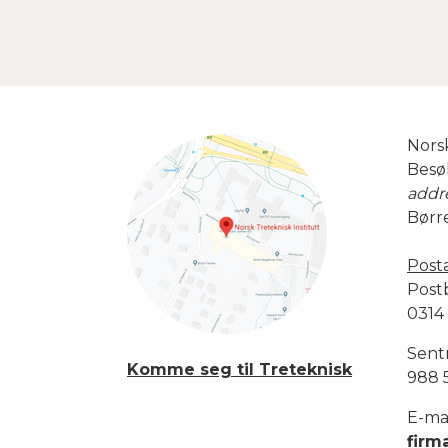
Norsk
Besø
addr
Børr
Post
Post
0314
Sent
Komme seg til Treteknisk
988 
E-mai
firm