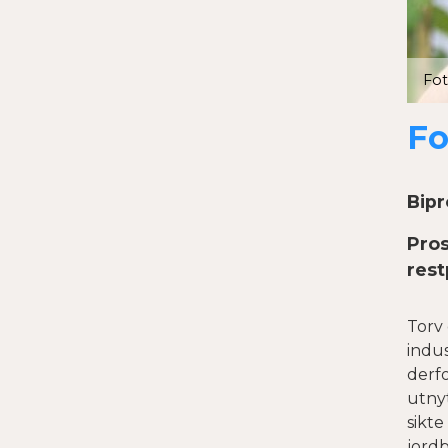
Fot
Fo
Bipr
Pros
rest
Torv 
indus
derfo
utnyt
sikte
jord