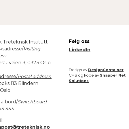
Følg oss
 Treteknisk Institutt
ksadresse/
Visiting
LinkedIn
ess
:
estuveien 3, 0373 Oslo
Design av
DesignContainer
CMS og kode av
Snapper Net
adresse/
Postal address
:
Solutions
boks 113 Blindern
 Oslo
ralbord/
Switchboard
:
53 333
l:
apost@treteknisk.no