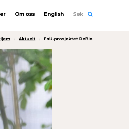
ner
Om oss
English
Søk
Hjem
Aktuelt
FoU-prosjektet ReBio