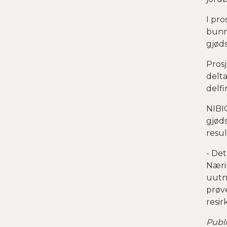
I pro
bunna
gjøds
Prosj
delt
delfi
NIBIO
gjød
resu
- Det
Nærin
uutny
prøv
resir
Publi