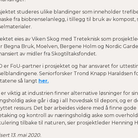
sjektet studeres ulike blandinger som inneholder trefibe
ske fra biobrenselanlegg, i tillegg til bruk av kompost,
elmaterialer.
ektet eies av Viken Skog med Treteknisk som prosjektled
ar Begna Bruk, Moelven, Bergene Holm og Nordic Garden
nansiert av midler fra Skogtiltaksfondet.
 er FoU-partner i prosjektet og har ansvaret for uttestin
selblandingene. Seniorforsker Trond Knapp Haraldsen fo
ltatene så langt
her.
 er viktig at industrien finner alternative løsninger for s
gsholdig aske går i dag i all hovedsak til deponi, og er d
ttet ressurs. Det bør arbeides videre med å finne gode 
etaking og kontroll av næringsholdig aske som overholde
kulering tilbake til naturen, sier prosjektleder Henning 
sert 13. mai 2020.