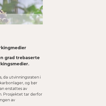
dyrkingmedier
en grad trebaserte
yrkingsmedier.
, da utvinningsraten i
g karbonlager, og bør
an erstattes av
 Prosjektet tar derfor
lingen av