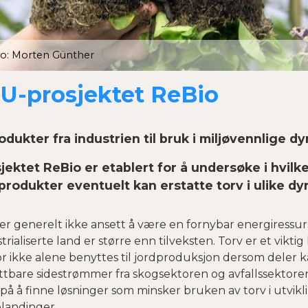
o: Morten Günther
U-prosjektet ReBio
odukter fra industrien til bruk i miljøvennlige 
jektet ReBio er etablert for å undersøke i hvilk
produkter eventuelt kan erstatte torv i ulike d
er generelt ikke ansett å være en fornybar energiressurs
trialiserte land er større enn tilveksten. Torv er et vikti
r ikke alene benyttes til jordproduksjon dersom deler k
tbare sidestrømmer fra skogsektoren og avfallssektoren.
 på å finne løsninger som minsker bruken av torv i utvik
blandinger.