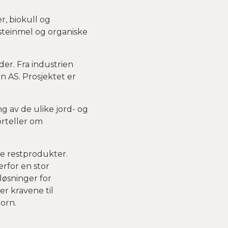
r, biokull og
 steinmel og organiske
er. Fra industrien
 AS. Prosjektet er
g av de ulike jord- og
rteller om
ine restprodukter.
erfor en stor
løsninger for
r kravene til
Horn.