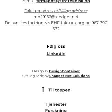
E-mail:
firmapost@treteknisk.no
Faktura-adresse/
Billing address
:
mb.19166@xledger.net
Det ønskes fortrinnsvis EHF-faktura, org.nr. 967 790
672
Følg oss
LinkedIn
Design av
DesignContainer
CMS og kode av
Snapper Net Solutions
Til toppen
Tjenester
Forskning