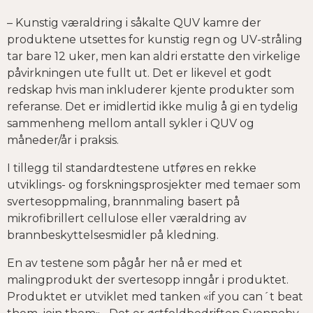
– Kunstig væraldring i såkalte QUV kamre der
produktene utsettes for kunstig regn og UV-stråling
tar bare 12 uker, men kan aldri erstatte den virkelige
påvirkningen ute fullt ut. Det er likevel et godt
redskap hvis man inkluderer kjente produkter som
referanse. Det er imidlertid ikke mulig å gi en tydelig
sammenheng mellom antall sykler i QUV og
måneder/år i praksis.
I tillegg til standardtestene utføres en rekke
utviklings- og forskningsprosjekter med temaer som
svertesoppmaling, brannmaling basert på
mikrofibrillert cellulose eller væraldring av
brannbeskyttelsesmidler på kledning.
En av testene som pågår her nå er med et
malingprodukt der svertesopp inngår i produktet.
Produktet er utviklet med tanken «if you can´t beat