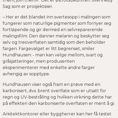
them, join them». Det er østfoldbedriften Svenneby
Sag som er prosjekteier.
– Her er det blandet inn svertesopp i malingen som
fungerer som naturlige pigmenter som fornyer seg
fortløpende og gir dermed en selvreparerende
malingsfilm. Den danner melanin og beskytter seg
selv og treoverflaten samtidig som den beholder
fargen. Fargevalget er litt begrenset, smiler
Hundhausen: - man kan velge mellom, svart og
gråsjatteringer, men produsenten
eksperimenterer med enkelte andre farger
avhengig av sopptype.
Hundhausen viser også fram en prøve med en
karbonisert, dvs. brent overflate som er utsatt for
regn og UV-bestråling og hvilken virkning dette har
på effekten den karboniserte overflaten er ment å gi.
Arkitektkontorer eller byggherrer kan her få testet