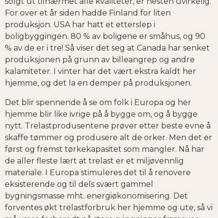
solgt ut tilnærmet alle kvaliteter, er nesten uvirkelig.
For over et år siden hadde Finland for liten
produksjon. USA har hatt et etterslep i
boligbyggingen. 80 % av boligene er småhus, og 90
% av de er i tre! Så viser det seg at Canada har senket
produksjonen på grunn av billeangrep og andre
kalamiteter. I vinter har det vært ekstra kaldt her
hjemme, og det la en demper på produksjonen.
Det blir spennende å se om folk i Europa og her
hjemme blir like ivrige på å bygge om, og å bygge
nytt. Trelastprodusentene prøver etter beste evne å
skaffe tømmer og produsere alt de orker. Men det er
først og fremst tørkekapasitet som mangler. Nå har
de aller fleste lært at trelast er et miljøvennlig
materiale. I Europa stimuleres det til å renovere
eksisterende og til dels svært gammel
bygningsmasse mht. energiøkonomisering. Det
forventes økt trelastforbruk her hjemme og ute, så vi