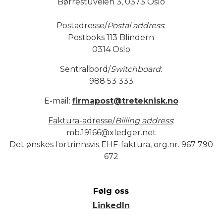
Børrestuveien 3, 0373 Oslo
Postadresse/
Postal address
:
Postboks 113 Blindern
0314 Oslo
Sentralbord/
Switchboard
:
988 53 333
E-mail:
firmapost@treteknisk.no
Faktura-adresse/
Billing address
:
mb.19166@xledger.net
Det ønskes fortrinnsvis EHF-faktura, org.nr. 967 790
672
Følg oss
LinkedIn