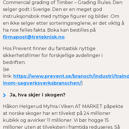
Commercial grading of Timber – Grading Rules. Den
selger godt i Sverige. Den er en meget god
instruksjonsbok med nyttige figurer og bilder. Om
en ikke selger etter sorteringsreglene, er det viktig å
ha noe felles fakta. Boka kan bestilles på
firmapost@treteknisk.no
.
Hos Prevent finner du fantastisk nyttige
sikkerhetsfilmer for forskjellige avdelinger i
bedriften.
(se
link:
https://www.prevent.se/bransch/industri/traind
inom-sagverksverksbranschen/
)
Ja, hva skjer i skogen?
Håkon Helgerud Myhra i Viken AT MARKET påpekte
at norske skoger har en tilvekst på 24 millioner
kubikk og avvirker 11 millioner. Vi bør hogge 15
millioner uten at tilveksten i framtida reduseres. Så