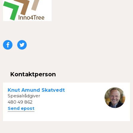
Del
Del
på
på
Facebook
Twitter
Kontaktperson
Knut Amund Skatvedt
Spesialrådgiver
480 49 862
Send epost