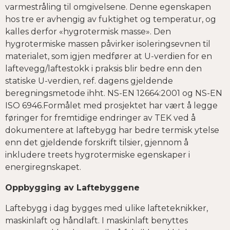
varmestråling til omgivelsene. Denne egenskapen
hos tre er avhengig av fuktighet og temperatur, og
kalles derfor «hygrotermisk masse». Den
hygrotermiske massen påvirker isoleringsevnen til
materialet, som igjen medfører at U-verdien for en
laftevegg/laftestokk i praksis blir bedre enn den
statiske U-verdien, ref. dagens gjeldende
beregningsmetode ihht. NS-EN 12664:2001 og NS-EN
ISO 6946.Formålet med prosjektet har vært å legge
føringer for fremtidige endringer av TEK ved å
dokumentere at laftebygg har bedre termisk ytelse
enn det gjeldende forskrift tilsier, gjennom å
inkludere treets hygrotermiske egenskaper i
energiregnskapet.
Oppbygging av Laftebyggene
Laftebygg i dag bygges med ulike lafteteknikker,
maskinlaft og håndlaft. I maskinlaft benyttes