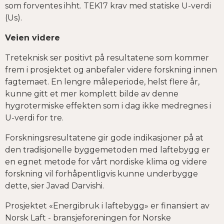
som forventes ihht. TEK17 krav med statiske U-verdi
(Us).
Veien videre
Treteknisk ser positivt på resultatene som kommer
frem i prosjektet og anbefaler videre forskning innen
fagtemaet. En lengre måleperiode, helst flere år,
kunne gitt et mer komplett bilde av denne
hygrotermiske effekten som i dag ikke medregnes i
U-verdi for tre.
Forskningsresultatene gir gode indikasjoner på at
den tradisjonelle byggemetoden med laftebygg er
en egnet metode for vårt nordiske klima og videre
forskning vil forhåpentligvis kunne underbygge
dette, sier Javad Darvishi.
Prosjektet «Energibruk i laftebygg» er finansiert av
Norsk Laft - bransjeforeningen for Norske