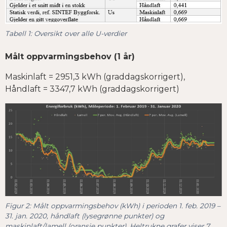
Tabell
1
: Oversikt over alle U-verdier
Målt oppvarmingsbehov (1 år)
Maskinlaft = 2951,3 kWh (graddagskorrigert),
Håndlaft = 3347,7 kWh (graddagskorrigert)
Figur 2: Målt oppvarmingsbehov (kWh) i perioden 1. feb. 2019 –
31. jan. 2020, håndlaft (lysegrønne punkter) og
maskinlaft/lamell (oransje punkter). Heltrukne grafer viser 7