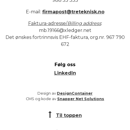
988 53 333
E-mail:
firmapost@treteknisk.no
Faktura-adresse/
Billing address
:
mb.19166@xledger.net
Det ønskes fortrinnsvis EHF-faktura, org.nr. 967 790
672
Følg oss
LinkedIn
Design av
DesignContainer
CMS og kode av
Snapper Net Solutions
Til toppen