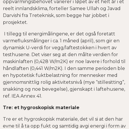
oppvarmingsbehovet varierer i løpet av et helt år i et
reelt innlandsklima, forteller Samee Ullah og Javad
Darvishi fra Treteknisk, som begge har jobbet i
prosjektet.
I tillegg til energimålingene, er det også foretatt
varmefluksmålinger i ca. 1 måned (april), som gir en
dynamisk U-verdi for vegg/laftestokken i hvert av
testhusene. Det viser seg at den målte verdien for
maskinlaften (0,428 W/m2K) er noe lavere i forhold til
håndlaften (0,441 W/m2K). I den samme perioden ble
en hypotetisk fuktbelastning for mennesker med
gjennomsnittlig rolig aktivitetsnivå (mye “stillesitting”,
snakking og noe bevegelse), gjenskapt i laftehusene,
ref. IEA Annex 41.
Tre: et hygroskopisk materiale
Tre er et hygroskopisk materiale, det vil si at den har
evne til å ta opp fukt og samtidig avgi energi i form av