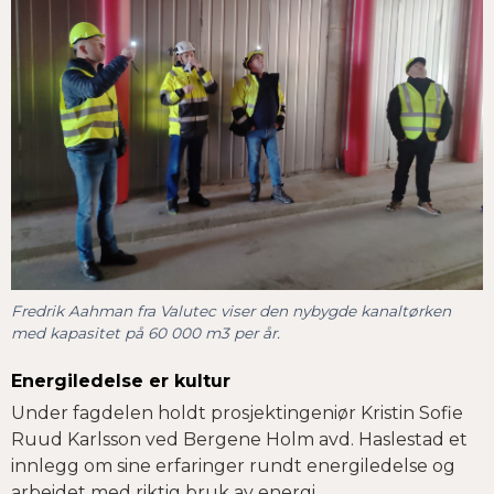
Fredrik Aahman fra Valutec viser den nybygde kanaltørken
med kapasitet på 60 000 m3 per år.
Energiledelse er kultur
Under fagdelen holdt prosjektingeniør Kristin Sofie
Ruud Karlsson ved Bergene Holm avd. Haslestad et
innlegg om sine erfaringer rundt energiledelse og
arbeidet med riktig bruk av energi.