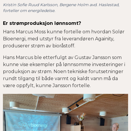
Kristin Sofie Ruud Karlsson, Bergene Holm avd. Haslestad,
forteller om energiledelse.
Er strømproduksjon lønnsomt?
Hans Marcus Moss kunne fortelle om hvordan Solør
Bioenergi, med utstyr fra leverandøren Againity,
produserer strøm av bioråstoff.
Hans Marcus ble etterfulgt av Gustav Jansson som
kunne vise eksempler på lønnsomme investeringer i
produksjon av strøm. Noen tekniske forutsetninger
rundt tilgang til både varmt og kaldt vann må da
være oppfylt, kunne Jansson fortelle.