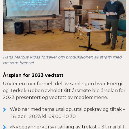
Hans Marcus Moss forteller om produksjonen av strøm med
tre som brensel.
Årsplan for 2023 vedtatt
Under en mer formell del av samlingen hvor Energi
og Tørkeklubben avholdt sitt årsmøte ble årsplan for
2023 presentert og vedtatt av medlemmene.
Webinar med tema utslipp, utslippskrav og tiltak –
18. april 2023 kl. 09.00–10.30.
«Nybegynnerkurs» i tørking av trelast – 31. mai til 1.