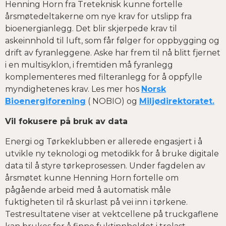
Henning Horn fra Treteknisk kunne fortelle
årsmøtedeltakerne om nye krav for utslipp fra
bioenergianlegg. Det blir skjerpede krav til
askeinnhold til luft, som får følger for oppbygging og
drift av fyranleggene. Aske har frem til nå blitt fjernet
i en multisyklon, i fremtiden må fyranlegg
komplementeres med filteranlegg for å oppfylle
myndighetenes krav. Les mer hos
Norsk
Bioenergiforening
( NOBIO) og
Miljødirektoratet.
Vil fokusere på bruk av data
Energi og Tørkeklubben er allerede engasjert i å
utvikle ny teknologi og metodikk for å bruke digitale
data til å styre tørkeprosessen. Under fagdelen av
årsmøtet kunne Henning Horn fortelle om
pågående arbeid med å automatisk måle
fuktigheten til rå skurlast på vei inn i tørkene.
Testresultatene viser at vektcellene på truckgaflene