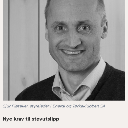
Sjur Fløtaker, styreleder i Energi og Tørkeklubben SA
Nye krav til støvutslipp