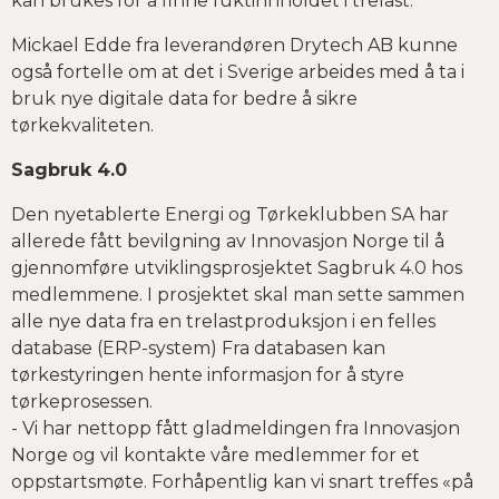
kan brukes for å finne fuktinnholdet i trelast.
Mickael Edde fra leverandøren Drytech AB kunne
også fortelle om at det i Sverige arbeides med å ta i
bruk nye digitale data for bedre å sikre
tørkekvaliteten.
Sagbruk 4.0
Den nyetablerte Energi og Tørkeklubben SA har
allerede fått bevilgning av Innovasjon Norge til å
gjennomføre utviklingsprosjektet Sagbruk 4.0 hos
medlemmene. I prosjektet skal man sette sammen
alle nye data fra en trelastproduksjon i en felles
database (ERP-system) Fra databasen kan
tørkestyringen hente informasjon for å styre
tørkeprosessen.
- Vi har nettopp fått gladmeldingen fra Innovasjon
Norge og vil kontakte våre medlemmer for et
oppstartsmøte. Forhåpentlig kan vi snart treffes «på