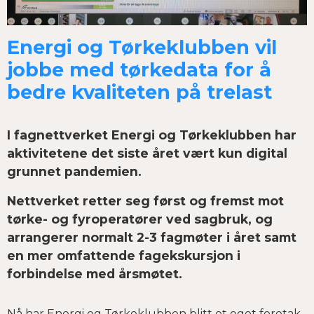
Energi og Tørkeklubben vil
jobbe med tørkedata for å
bedre kvaliteten på trelast
I fagnettverket Energi og Tørkeklubben har
aktivitetene det siste året vært kun digital
grunnet pandemien.
Nettverket retter seg først og fremst mot
tørke- og fyroperatører ved sagbruk, og
arrangerer normalt 2-3 fagmøter i året samt
en mer omfattende fagekskursjon i
forbindelse med årsmøtet.
Nå har Energi og Tørkeklubben blitt et eget foretak.