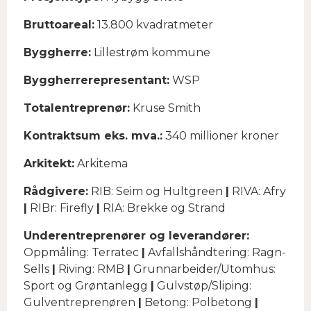
Bruttoareal:
13.800 kvadratmeter
Byggherre:
Lillestrøm kommune
Byggherrerepresentant:
WSP
Totalentreprenør:
Kruse Smith
Kontraktsum eks. mva.:
340 millioner kroner
Arkitekt:
Arkitema
Rådgivere:
RIB: Seim og Hultgreen
|
RIVA: Afry
|
RIBr: Firefly
|
RIA: Brekke og Strand
Underentreprenører og leverandører:
Oppmåling: Terratec
|
Avfallshåndtering: Ragn-
Sells
|
Riving: RMB
|
Grunnarbeider/Utomhus:
Sport og Grøntanlegg
|
Gulvstøp/Sliping:
Gulventreprenøren
|
Betong: Polbetong
|