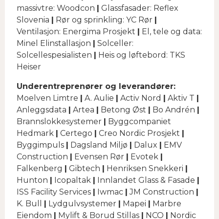
massivtre: Woodcon
|
Glassfasader: Reflex
Slovenia
|
Rør og sprinkling: YC Rør
|
Ventilasjon: Energima Prosjekt
|
El, tele og data:
Minel Elinstallasjon
|
Solceller:
Solcellespesialisten
|
Heis og løftebord: TKS
Heiser
Underentreprenører og leverandører:
Moelven Limtre
|
A. Aulie
|
Activ Nord
|
Aktiv T
|
Anleggsdata
|
Artea
|
Betong Øst
|
Bo Andrén
|
Brannslokkesystemer
|
Byggcompaniet
Hedmark
|
Certego
|
Creo Nordic Prosjekt
|
Byggimpuls
|
Dagsland Miljø
|
Dalux
|
EMV
Construction
|
Evensen Rør
|
Evotek
|
Falkenberg
|
Gibtech
|
Henriksen Snekkeri
|
Hunton
|
Icopaltak
|
Innlandet Glass & Fasade
|
ISS Facility Services
|
Iwmac
|
JM Construction
|
K. Bull
|
Lydgulvsystemer
|
Mapei
|
Marbre
Eiendom
|
Mylift & Borud Stillas
|
NCO
|
Nordic