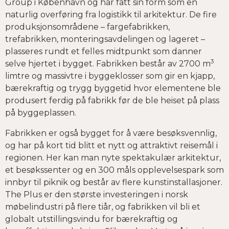
Group i København og har fått sin form som en
naturlig overføring fra logistikk til arkitektur. De fire
produksjonsområdene – fargefabrikken,
trefabrikken, monteringsavdelingen og lageret –
plasseres rundt et felles midtpunkt som danner
3
selve hjertet i bygget. Fabrikken består av 2700 m
limtre og massivtre i byggeklosser som gir en kjapp,
bærekraftig og trygg byggetid hvor elementene ble
produsert ferdig på fabrikk før de ble heiset på plass
på byggeplassen.
Fabrikken er også bygget for å være besøksvennlig,
og har på kort tid blitt et nytt og attraktivt reisemål i
regionen. Her kan man nyte spektakulær arkitektur,
et besøkssenter og en 300 måls opplevelsespark som
innbyr til piknik og består av flere kunstinstallasjoner.
The Plus er den største investeringen i norsk
møbelindustri på flere tiår, og fabrikken vil bli et
globalt utstillingsvindu for bærekraftig og