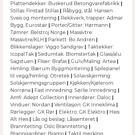
Plattendekker: Buskerud Betongvarefabrikk
|
Stillas: Finstad Stillas
|
Råbygg, stål: Hansen
Sveis og montering
|
Rekkverk, trapper: Admar
Bygg, Eurostair
|
Porter/Gitter: Hørmann
|
Tømrer: Belstroj Norge
|
Massivtre:
Massivtre/KLH
|
Parkett: Bo Andrén
|
Blikkenslager: Viggo Sandgrav
|
Taktekker:
IcopalTak
|
Sedumtak: Blomstertak
|
Glass/alu:
Sagstuen
|
Fliser: Brafas
|
Gulv/Maling: Artea
|
Himling: Bærum Byggmontering
|
Spilepanel
til vegg/himling: Otretek
|
Solavskjerming:
Solskjermingsgruppen
|
Kjøkken/Kjølerom:
Norrøna
|
Fast innredning: Sørlie Innredning
|
Amfi: Adept Collection
|
Innerdører: Daloc
|
Vinduer: Nordan
|
Ventilasjon: GK Inneklima
|
Rørlegger: GK Rør
|
Elektro: GK Elektro
|
Heis:
Alt Heis
|
Lås og beslag: Låssenteret
|
Branntetting: Oslo Branntetting
|
Branngardiner: Bramo
|
Taktil merking,