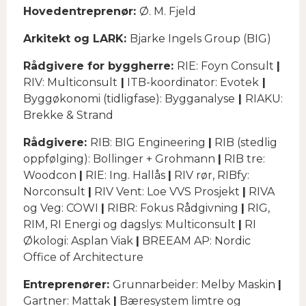
Hovedentreprenør:
Ø. M. Fjeld
Arkitekt og LARK:
Bjarke Ingels Group (BIG)
Rådgivere for byggherre:
RIE: Foyn Consult
|
RIV: Multiconsult
|
ITB-koordinator: Evotek
|
Byggøkonomi (tidligfase): Bygganalyse
|
RIAKU:
Brekke & Strand
Rådgivere:
RIB: BIG Engineering
|
RIB (stedlig
oppfølging): Bollinger + Grohmann
|
RIB tre:
Woodcon
|
RIE: Ing. Hallås
|
RIV rør, RIBfy:
Norconsult
|
RIV Vent: Loe VVS Prosjekt
|
RIVA
og Veg: COWI
|
RIBR: Fokus Rådgivning
|
RIG,
RIM, RI Energi og dagslys: Multiconsult
|
RI
Økologi: Asplan Viak
|
BREEAM AP: Nordic
Office of Architecture
Entreprenører:
Grunnarbeider: Melby Maskin
|
Gartner: Mattak
|
Bæresystem limtre og