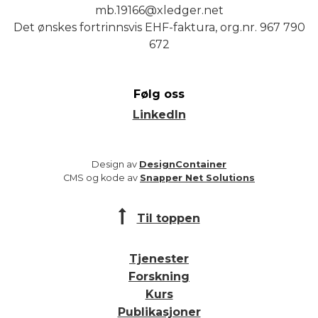
mb.19166@xledger.net
Det ønskes fortrinnsvis EHF-faktura, org.nr. 967 790
672
Følg oss
LinkedIn
Design av
DesignContainer
CMS og kode av
Snapper Net Solutions
Til toppen
Tjenester
Forskning
Kurs
Publikasjoner