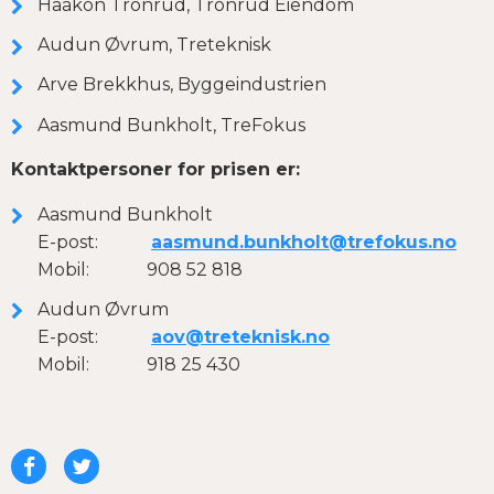
Haakon Tronrud, Tronrud Eiendom
Audun Øvrum, Treteknisk
Arve Brekkhus, Byggeindustrien
Aasmund Bunkholt, TreFokus
Kontaktpersoner for prisen er:
Aasmund Bunkholt
E-post:
aasmund.bunkholt@trefokus.no
Mobil: 908 52 818
Audun Øvrum
E-post:
aov@treteknisk.no
Mobil: 918 25 430
Del
Del