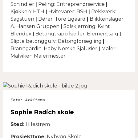
Schindler
|
Peling: Entreprenørservice
|
Kjøkken: HTH
|
Hvitevarer: BSH
|
Rekkverk:
Sagstuen
|
Dører: Tore Ligaard
|
Blikkenslager:
A. Hansen Gruppen
|
Solskjerming: Kvint
Blendex
|
Betongtrapp kjeller: Elementsalg
|
Slipte betonggulv: Betongforsegling
|
Branngardin: Haby Norske Sjalusier
|
Maler:
Malviken Malermester
Foto: Arkitema

​​​​​​​Sophie Radich skole
Sted:
Lillestrøm
Prosjekttype:
Nybygg Skole