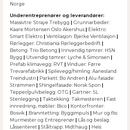
Norge
Underentreprenører og leverandører:
Massivtre: Straye Trebygg
|
Grunnarbeider:
Kaare Mortensen Oslo Akershus
|
Elektro:
Smart Elektro
|
Ventilasjon: Bjerke Ventilasjon
|
Rørlegger: Christiania Rørleggerbedrift
|
Betong: Trio Betong
|
Innvendig tømrer: HSN
Bygg
|
Utvendig tømrer: Lyche & Simonsen
|
Prefab klimavegg: RVT
|
Vinduer: Førre
Trevarefabrikk
|
Spilevegg/himling: Aanesland
Treindustri
|
Parkett: Bo Andren
|
Alu-fasade:
Strømmen
|
Shingelfasade: Norsk Spon
|
Tepper/gulvbelegg: OTG
|
Gartner: SL
Stenlegging
|
Taktekking: Takmesteren
|
Fast
innredning, møbler: Bico
|
Kontorfronter:
Bosvik
|
Branntetting: Byggimpuls
|
Mur og flis:
Murmester og Entreprenør
|
Lås og beslag:
Låssenteret
|
Ståltrapp: Midthaug
|
Heis: