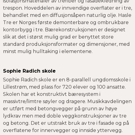
isolasjonsmaterialer av trefiber og fasadekledning av
trespon. Hoveddelen av innvendige overflater er i tre,
behandlet med en diffusjonsåpen naturlig olje. Hasle
Tre er Norges første demonterbare og ombrukbare
kontorbygg i tre. Bærekonstruksjonen er designet
slik at det i størst mulig grad er benyttet store
standard produksjonsformater og dimensjoner, med
minst mulig hulltaking i elementene.
Sophie Radich skole
Sophie Radich skole er en 8-parallell ungdomsskole i
Lillestrøm, med plass for 720 elever og 100 ansatte.
Skolen har et konstruktivt bæresystem i
massivtre/limtre søyler og dragere. Musikkavdelingen
er utført med betongvegger på grunn av høye
lydkrav men med doble veggkonstruksjoner av tre
og betong. Det er utstrakt bruk av tre i fasade og på
overflatene for innervegger og innside yttervegg.