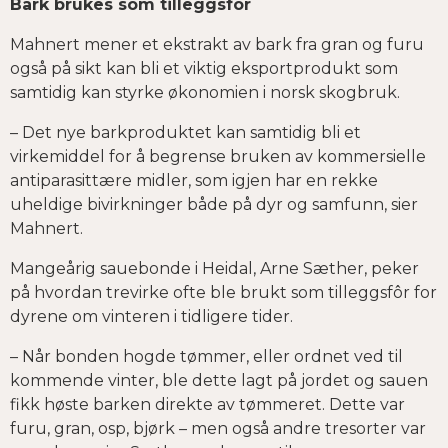
Bark brukes som tilleggsfôr
Mahnert mener et ekstrakt av bark fra gran og furu
også på sikt kan bli et viktig eksportprodukt som
samtidig kan styrke økonomien i norsk skogbruk.
– Det nye barkproduktet kan samtidig bli et
virkemiddel for å begrense bruken av kommersielle
antiparasittære midler, som igjen har en rekke
uheldige bivirkninger både på dyr og samfunn, sier
Mahnert.
Mangeårig sauebonde i Heidal, Arne Sæther, peker
på hvordan trevirke ofte ble brukt som tilleggsfôr for
dyrene om vinteren i tidligere tider.
– Når bonden hogde tømmer, eller ordnet ved til
kommende vinter, ble dette lagt på jordet og sauen
fikk høste barken direkte av tømmeret. Dette var
furu, gran, osp, bjørk – men også andre tresorter var