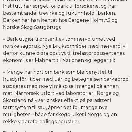
Institutt har sørget for bark til forsøkene, og har
bestemt andel trevirke og fuktinnhold i barken.
Barken har han hentet hos Bergene Holm AS og
Norske Skog Saugbrugs.
– Bark utgjør ti prosent av tømmervolumet ved
norske sagbruk. Nye bruksområder med merverdi vil
derfor kunne bidra positivt til trelastprodusentenes
økonomi, sier Mahnert til Nationen og legger til:
– Mange har hørt om bark som ble benyttet til
husdyrfôr i tider med uår, og betegnelsen barkebrød
assosieres med noe vi må spise i mangel på annen
mat. Når forsøk utført ved laboratorier i Norge og
Skottland nå viser ønsket effekt på parasitter i
tarmsystem til sau, åpner det for mange nye
muligheter – både for skogbruket i Norge og en
rekke videreforedlingsindustrier.