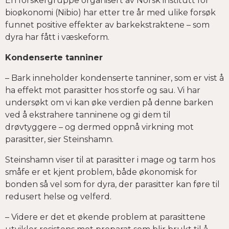
En forskergruppe organisert av Norsk institutt for
bioøkonomi (Nibio) har etter tre år med ulike forsøk
funnet positive effekter av barkekstraktene – som
dyra har fått i væskeform.
Kondenserte tanniner
– Bark inneholder kondenserte tanniner, som er vist å
ha effekt mot parasitter hos storfe og sau. Vi har
undersøkt om vi kan øke verdien på denne barken
ved å ekstrahere tanninene og gi dem til
drøvtyggere – og dermed oppnå virkning mot
parasitter, sier Steinshamn.
Steinshamn viser til at parasitter i mage og tarm hos
småfe er et kjent problem, både økonomisk for
bonden så vel som for dyra, der parasitter kan føre til
redusert helse og velferd.
– Videre er det et økende problem at parasittene