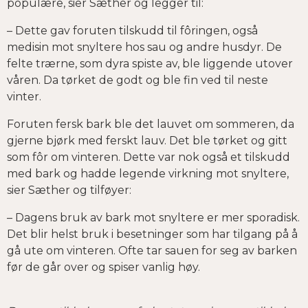
populære, sier Sæther og legger til:
– Dette gav foruten tilskudd til fôringen, også
medisin mot snyltere hos sau og andre husdyr. De
felte trærne, som dyra spiste av, ble liggende utover
våren. Da tørket de godt og ble fin ved til neste
vinter.
Foruten fersk bark ble det lauvet om sommeren, da
gjerne bjørk med ferskt lauv. Det ble tørket og gitt
som fôr om vinteren. Dette var nok også et tilskudd
med bark og hadde legende virkning mot snyltere,
sier Sæther og tilføyer:
– Dagens bruk av bark mot snyltere er mer sporadisk.
Det blir helst bruk i besetninger som har tilgang på å
gå ute om vinteren. Ofte tar sauen for seg av barken
før de går over og spiser vanlig høy.