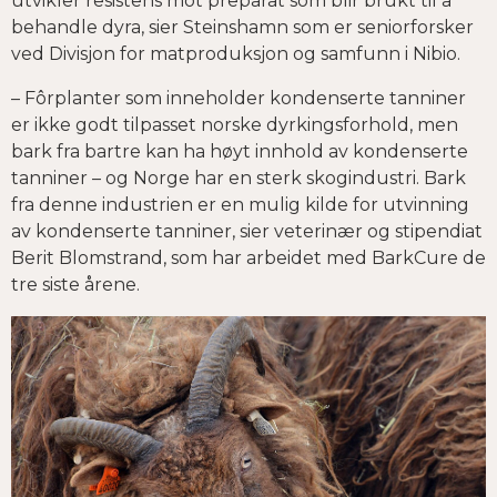
utvikler resistens mot preparat som blir brukt til å
behandle dyra, sier Steinshamn som er seniorforsker
ved Divisjon for matproduksjon og samfunn i Nibio.
– Fôrplanter som inneholder kondenserte tanniner
er ikke godt tilpasset norske dyrkingsforhold, men
bark fra bartre kan ha høyt innhold av kondenserte
tanniner – og Norge har en sterk skogindustri. Bark
fra denne industrien er en mulig kilde for utvinning
av kondenserte tanniner, sier veterinær og stipendiat
Berit Blomstrand, som har arbeidet med BarkCure de
tre siste årene.