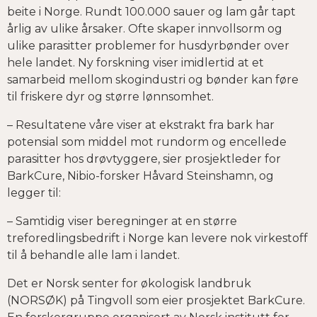
beite i Norge. Rundt 100.000 sauer og lam går tapt
årlig av ulike årsaker. Ofte skaper innvollsorm og
ulike parasitter problemer for husdyrbønder over
hele landet. Ny forskning viser imidlertid at et
samarbeid mellom skogindustri og bønder kan føre
til friskere dyr og større lønnsomhet.
– Resultatene våre viser at ekstrakt fra bark har
potensial som middel mot rundorm og encellede
parasitter hos drøvtyggere, sier prosjektleder for
BarkCure, Nibio-forsker Håvard Steinshamn, og
legger til:
– Samtidig viser beregninger at en større
treforedlingsbedrift i Norge kan levere nok virkestoff
til å behandle alle lam i landet.
Det er Norsk senter for økologisk landbruk
(NORSØK) på Tingvoll som eier prosjektet BarkCure.