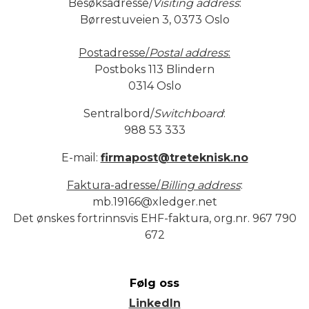
Besøksadresse/
Visiting address
:
Børrestuveien 3, 0373 Oslo
Postadresse/
Postal address
:
Postboks 113 Blindern
0314 Oslo
Sentralbord/
Switchboard
:
988 53 333
E-mail:
firmapost@treteknisk.no
Faktura-adresse/
Billing address
:
mb.19166@xledger.net
Det ønskes fortrinnsvis EHF-faktura, org.nr. 967 790
672
Følg oss
LinkedIn