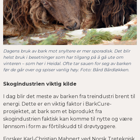
Dagens bruk av bark mot snyltere er mer sporadisk. Det blir
helst bruk i besetninger som har tilgang på å gå ute om
vinteren – som her i Heidal. Ofte tar sauen for seg av barken
før de går over og spiser vanlig høy. Foto: Bård Bårdløkken.
Skogindustrien viktig kilde
I dag blir det meste av barken fra treindustri brent til
energi. Dette er en viktig faktor i BarkCure-
prosjektet, at bark som et biprodukt fra
skogindustrien faktisk kan komme til nytte og være
lønnsom i form av fôrtilskudd til drøvtyggere.
Forsker Karl-Christian Mahnert ved Norsk Treteknisk