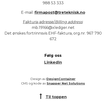
988 53 333
E-mail:
firmapost@treteknisk.no
Faktura-adresse/
Billing address
:
mb.19166@xledger.net
Det ønskes fortrinnsvis EHF-faktura, org.nr. 967 790
672
Følg oss
LinkedIn
Design av
DesignContainer
CMS og kode av
Snapper Net Solutions
Til toppen