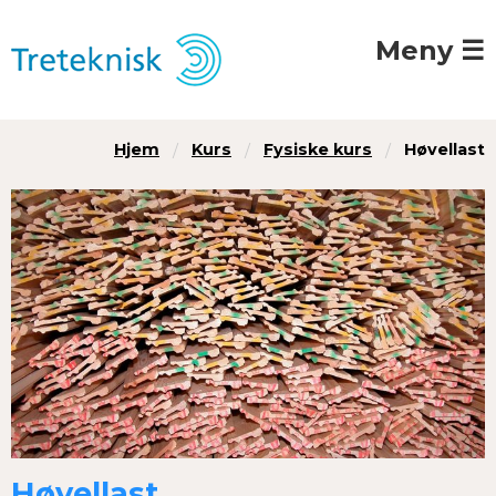
Meny ☰
Hjem
Kurs
Fysiske kurs
Høvellast
Høvellast